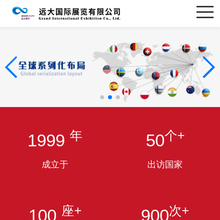
年
个+
1999
50
成立于
出访国家
座+
次+
100
900